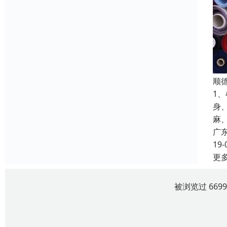
顺
1
身
麻
广
19-
更
被浏览过 669