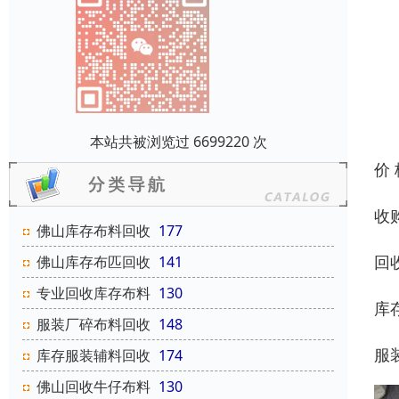
本站共被浏览过 6699220 次
价
收
佛山库存布料回收
177
回
佛山库存布匹回收
141
专业回收库存布料
130
库
服装厂碎布料回收
148
服
库存服装辅料回收
174
佛山回收牛仔布料
130