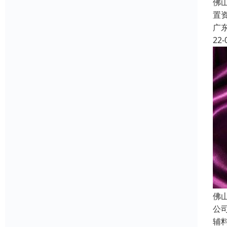
佛
置
广
22-
佛
公
辅