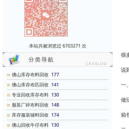
本站共被浏览过 6703271 次
很
说
佛山库存布料回收
177
一
佛山库存布匹回收
141
专业回收库存布料
130
做
服装厂碎布料回收
148
箱
库存服装辅料回收
174
佛山回收牛仔布料
130