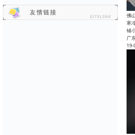
佛
寒
铺
广
19-