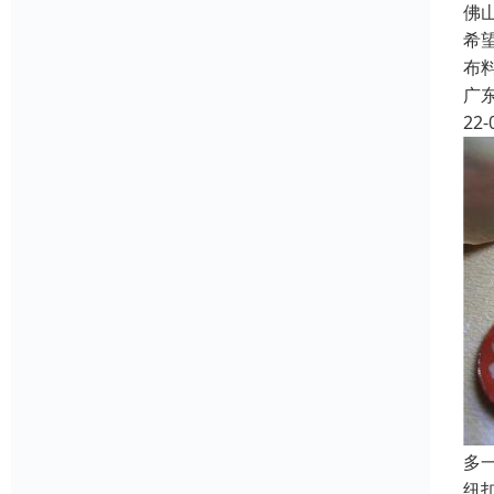
佛
希
布
广
22-
多
纽