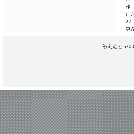
作
广
22-
更
被浏览过 670