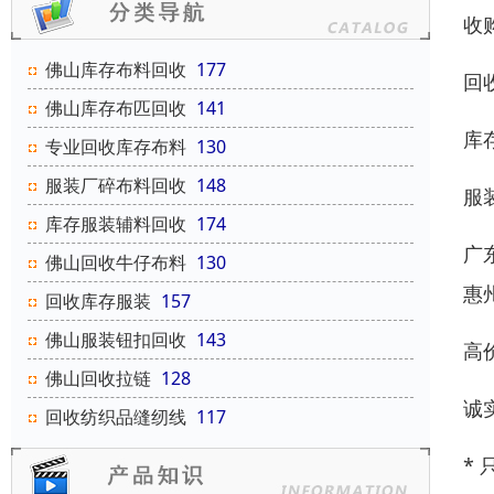
收
佛山库存布料回收
177
回
佛山库存布匹回收
141
库
专业回收库存布料
130
服装厂碎布料回收
148
服
库存服装辅料回收
174
广
佛山回收牛仔布料
130
惠
回收库存服装
157
佛山服装钮扣回收
143
高
佛山回收拉链
128
诚
回收纺织品缝纫线
117
*