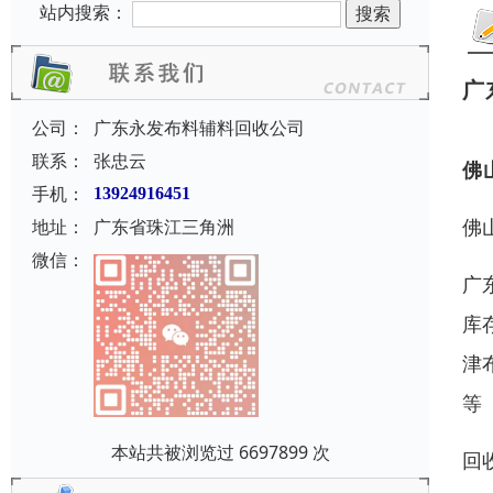
站内搜索：
广
公司：
广东永发布料辅料回收公司
联系：
张忠云
佛
手机：
13924916451
佛
地址：
广东省珠江三角洲
微信：
广
库
津
等
本站共被浏览过 6697899 次
回