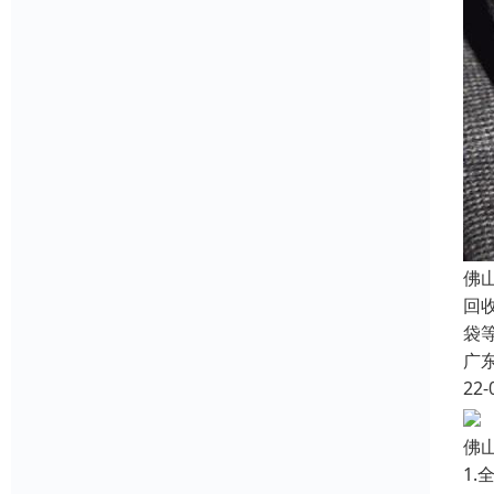
佛
回
袋
广
22-
佛
1