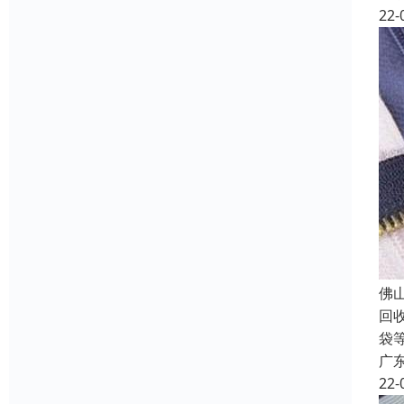
22-
佛
回
袋
广
22-