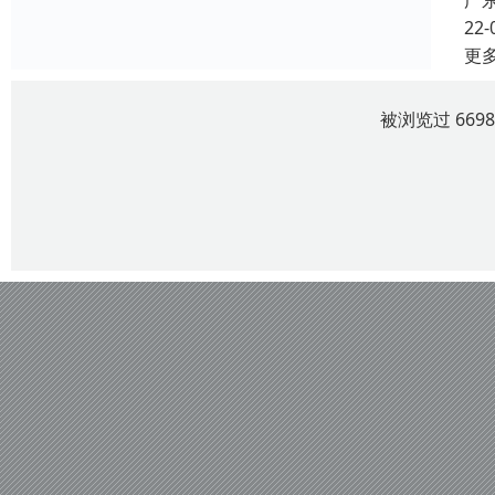
广
22-
更
被浏览过 669