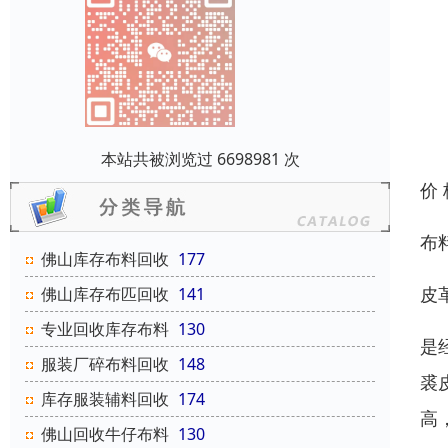
本站共被浏览过 6698981 次
价
布
佛山库存布料回收
177
皮
佛山库存布匹回收
141
专业回收库存布料
130
是
服装厂碎布料回收
148
裘
库存服装辅料回收
174
高
佛山回收牛仔布料
130