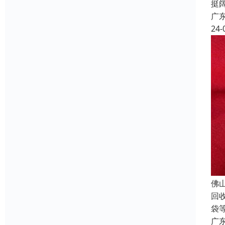
挺
广
24-
佛
回
袋
广