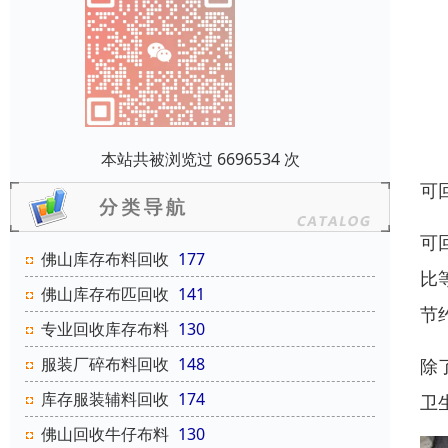
本站共被浏览过 6696534 次
可
可
佛山库存布料回收
177
比
佛山库存布匹回收
141
节
专业回收库存布料
130
服装厂碎布料回收
148
除
库存服装辅料回收
174
卫
佛山回收牛仔布料
130