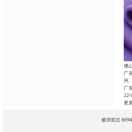
佛
广
州
广
22-
更
被浏览过 669