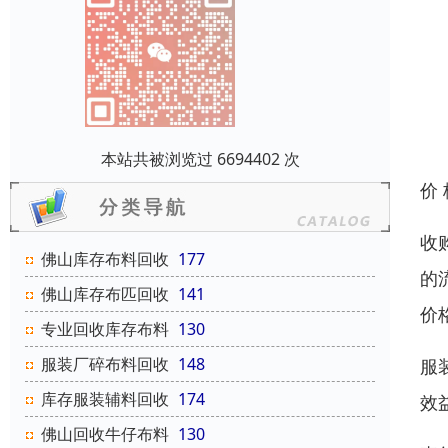
本站共被浏览过 6694402 次
价
收
佛山库存布料回收
177
的
佛山库存布匹回收
141
价
专业回收库存布料
130
服装厂碎布料回收
148
服
库存服装辅料回收
174
效
佛山回收牛仔布料
130