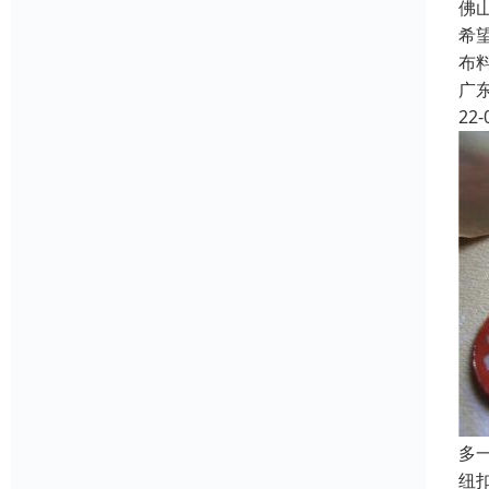
佛
希
布
广
22-
多
纽