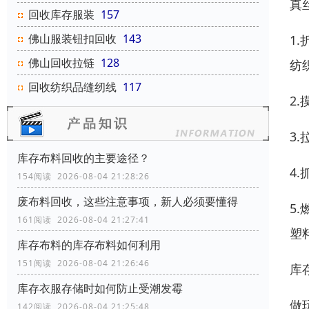
真
回收库存服装
157
佛山服装钮扣回收
143
1
佛山回收拉链
128
纺
回收纺织品缝纫线
117
2
3
库存布料回收的主要途径？
4
154阅读 2026-08-04 21:28:26
废布料回收，这些注意事项，新人必须要懂得
5
161阅读 2026-08-04 21:27:41
塑
库存布料的库存布料如何利用
151阅读 2026-08-04 21:26:46
库
库存衣服存储时如何防止受潮发霉
做
142阅读 2026-08-04 21:25:48