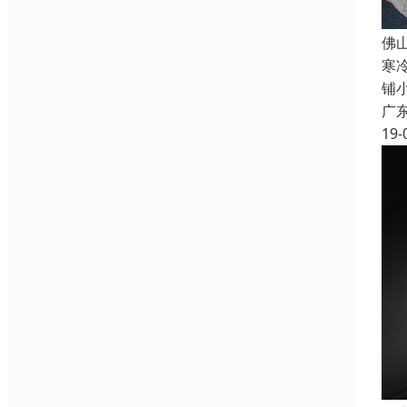
佛
寒
铺
广
19-