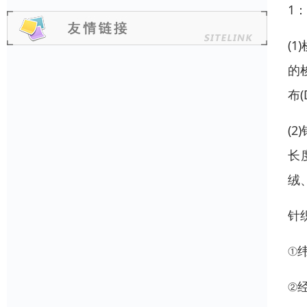
1
(
的
布(
(
长
绒
针
①
②