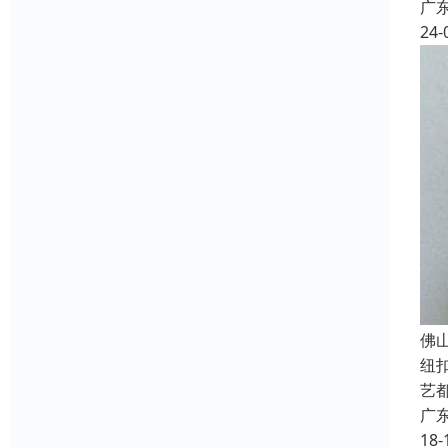
广
24-
佛
纽
艺
广
18-