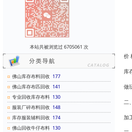
本站共被浏览过 6705061 次
价
库
佛山库存布料回收
177
做
佛山库存布匹回收
141
专业回收库存布料
130
二
服装厂碎布料回收
148
加
库存服装辅料回收
174
佛山回收牛仔布料
130