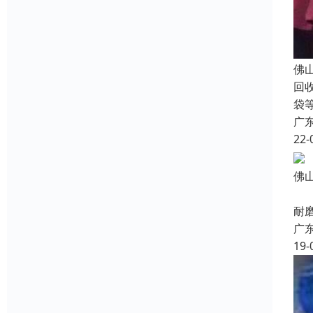
佛
回
袋
广
22-
佛
又
耐
广
19-