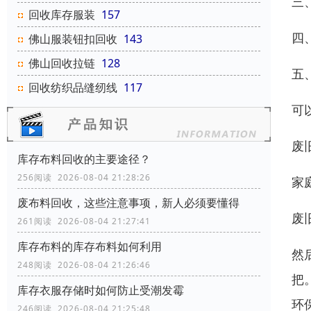
三
回收库存服装
157
四
佛山服装钮扣回收
143
佛山回收拉链
128
五
回收纺织品缝纫线
117
可
废
库存布料回收的主要途径？
256阅读 2026-08-04 21:28:26
家
废布料回收，这些注意事项，新人必须要懂得
废
261阅读 2026-08-04 21:27:41
库存布料的库存布料如何利用
然
248阅读 2026-08-04 21:26:46
把
库存衣服存储时如何防止受潮发霉
环
246阅读 2026-08-04 21:25:48