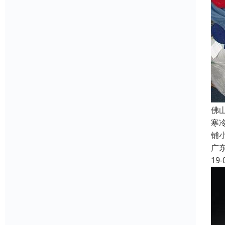
佛
寒
铺
广
19-