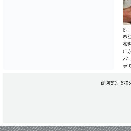
佛
希
布
广
22-
更
被浏览过 670