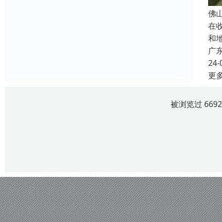
佛
在
和
广
24-
更
被浏览过 669