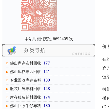
本站共被浏览过 6692405 次
价
在
佛山库存布料回收
177
双
佛山库存布匹回收
141
值
专业回收库存布料
130
服装厂碎布料回收
148
梭
库存服装辅料回收
174
梭
佛山回收牛仔布料
130
(D