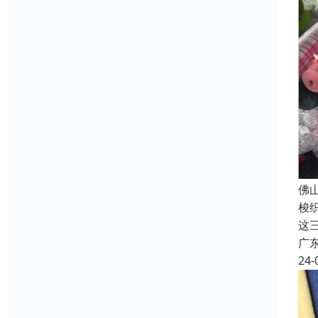
佛
梭
这三
广
24-