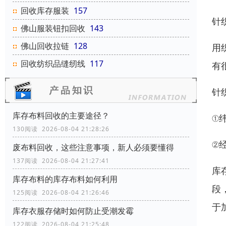
回收库存服装
157
针织
佛山服装钮扣回收
143
佛山回收拉链
128
用
回收纺织品缝纫线
117
有
针
库存布料回收的主要途径？
①
130阅读 2026-08-04 21:28:26
②
废布料回收，这些注意事项，新人必须要懂得
137阅读 2026-08-04 21:27:41
库
库存布料的库存布料如何利用
段
125阅读 2026-08-04 21:26:46
于
库存衣服存储时如何防止受潮发霉
122阅读 2026-08-04 21:25:48