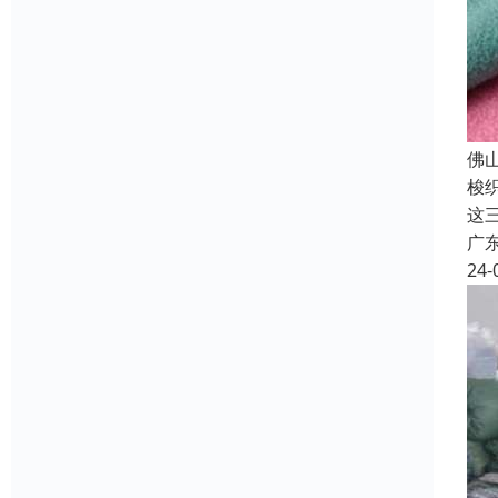
佛
梭
这三
广
24-