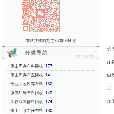
本站共被浏览过 6700904 次
价
库
佛山库存布料回收
177
做
佛山库存布匹回收
141
专业回收库存布料
130
二
服装厂碎布料回收
148
加
库存服装辅料回收
174
佛山回收牛仔布料
130