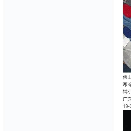
佛
寒
铺
广
19-