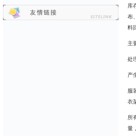
库
布
料
主
处
产
服
衣
所
量