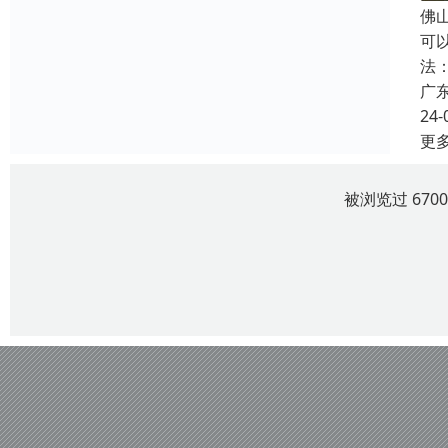
佛
可
法
广
24-
更
被浏览过 670