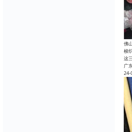
佛
梭
这三
广
24-