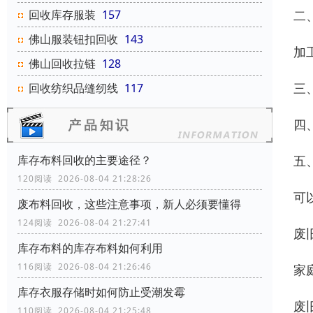
二
回收库存服装
157
佛山服装钮扣回收
143
加
佛山回收拉链
128
三
回收纺织品缝纫线
117
四
五
库存布料回收的主要途径？
120阅读 2026-08-04 21:28:26
可
废布料回收，这些注意事项，新人必须要懂得
124阅读 2026-08-04 21:27:41
废
库存布料的库存布料如何利用
116阅读 2026-08-04 21:26:46
家
库存衣服存储时如何防止受潮发霉
废
110阅读 2026-08-04 21:25:48