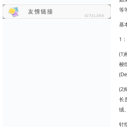
等
基
1
(
梭
(D
(
长
绒
针