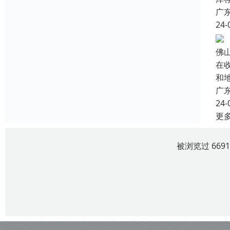
广
24-
佛
在
和
广
24-
更
被浏览过 669