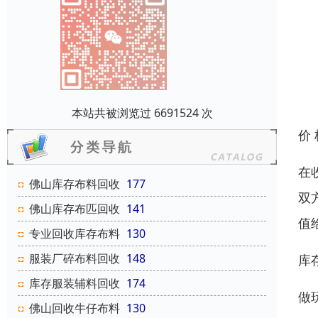
本站共被浏览过 6691524 次
价
在
佛山库存布料回收
177
双
佛山库存布匹回收
141
值
专业回收库存布料
130
服装厂碎布料回收
148
库
库存服装辅料回收
174
做
佛山回收牛仔布料
130