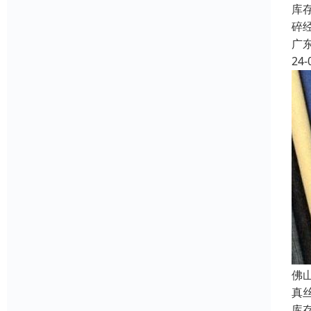
库
碎
广
24-
佛
真
库