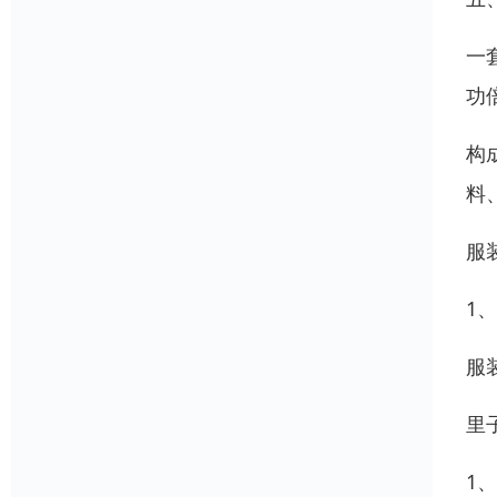
一
功
构
料
服
1
服
里
1