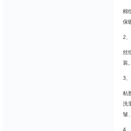
棉
保
2
丝
装
3
粘
洗
皱
4