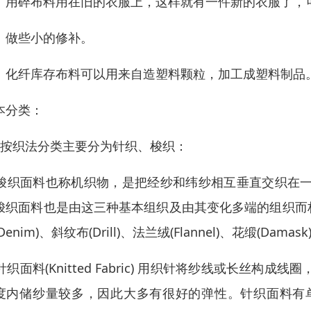
、用碎布料用在旧的衣服上，这样就有一件新的衣服了，可
、做些小的修补。
、化纤库存布料可以用来自造塑料颗粒，加工成塑料制品
本分类：
：按织法分类主要分为针织、梭织：
1)梭织面料也称机织物，是把经纱和纬纱相互垂直交织在
梭织面料也是由这三种基本组织及由其变化多端的组织而构成。梭织
Denim)、斜纹布(Drill)、法兰绒(Flannel)、花缎(Damas
2)针织面料(Knitted Fabric) 用织针将纱线或长
度内储纱量较多，因此大多有很好的弹性。针织面料有单面和双