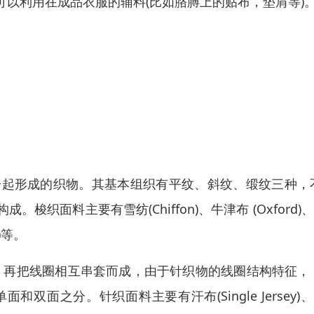
以利用在成品衣服的辅料(比如胳膊上的贴布，垫肩等)
。
一起形成的织物。其基本组织有平纹、斜纹、缎纹三种，
面料主要有雪纺(Chiffon)、牛津布 (Oxford)
k)等。
丝构成线圈，再把线圈相互串套而成，由于针织物的线圈结构特征，
面之分。针织面料主要有汗布(Single Jersey)