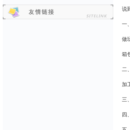
说
一
做
箱
二
加
三
四
五