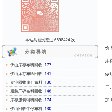
本站共被浏览过 6698424 次
价
库
佛山库存布料回收
177
做
佛山库存布匹回收
141
专业回收库存布料
130
二
服装厂碎布料回收
148
加
库存服装辅料回收
174
佛山回收牛仔布料
130