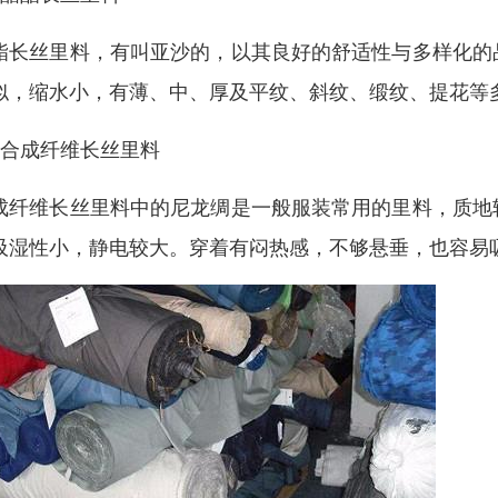
酯长丝里料，有叫亚沙的，以其良好的舒适性与多样化的
似，缩水小，有薄、中、厚及平纹、斜纹、缎纹、提花等
、合成纤维长丝里料
成纤维长丝里料中的尼龙绸是一般服装常用的里料，质地
吸湿性小，静电较大。穿着有闷热感，不够悬垂，也容易