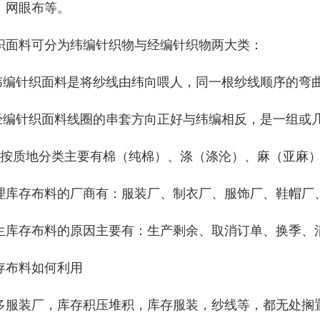
、网眼布等。
织面料可分为纬编针织物与经编针织物两大类：
纬编针织面料是将纱线由纬向喂人，同一根纱线顺序的弯
经编针织面料线圈的串套方向正好与纬编相反，是一组或
：按质地分类主要有棉（纯棉）、涤（涤沦）、麻（亚麻
理库存布料的厂商有：服装厂、制衣厂、服饰厂、鞋帽厂
生库存布料的原因主要有：生产剩余、取消订单、换季、
存布料如何利用
多服装厂，库存积压堆积，库存服装，纱线等，都无处搁