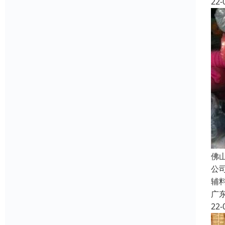
22-
佛
公
辅
广
22-