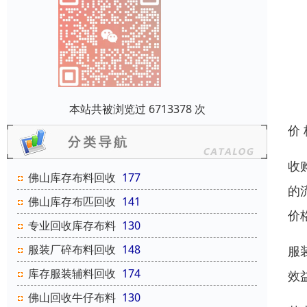
本站共被浏览过 6713378 次
价
收
佛山库存布料回收
177
的
佛山库存布匹回收
141
价
专业回收库存布料
130
服装厂碎布料回收
148
服
库存服装辅料回收
174
效
佛山回收牛仔布料
130