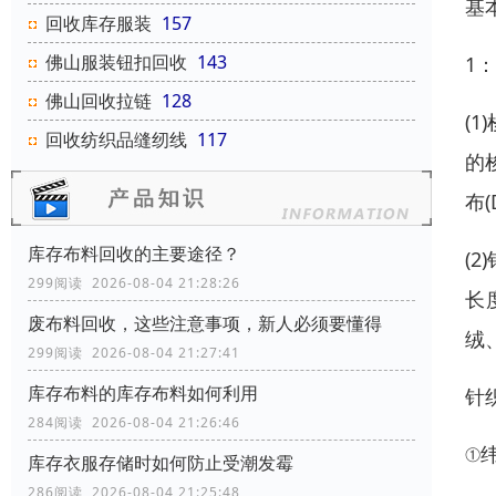
基
回收库存服装
157
佛山服装钮扣回收
143
1
佛山回收拉链
128
(
回收纺织品缝纫线
117
的
布(
库存布料回收的主要途径？
(
299阅读 2026-08-04 21:28:26
长
废布料回收，这些注意事项，新人必须要懂得
绒
299阅读 2026-08-04 21:27:41
库存布料的库存布料如何利用
针
284阅读 2026-08-04 21:26:46
①
库存衣服存储时如何防止受潮发霉
286阅读 2026-08-04 21:25:48