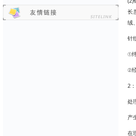
(
长
绒
针
①
②
2
处
产
在