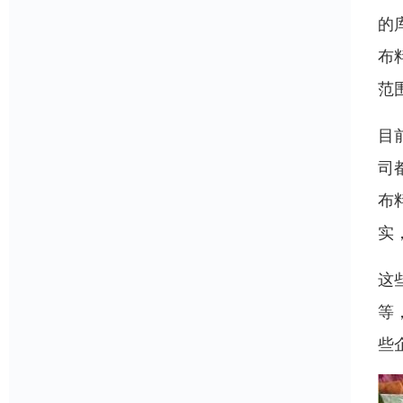
的
布
范
目
司
布
实
这
等
些