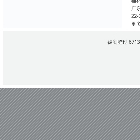
辅
广
22-
更
被浏览过 671