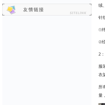
绒
针
①
②
2
服
衣
所
量