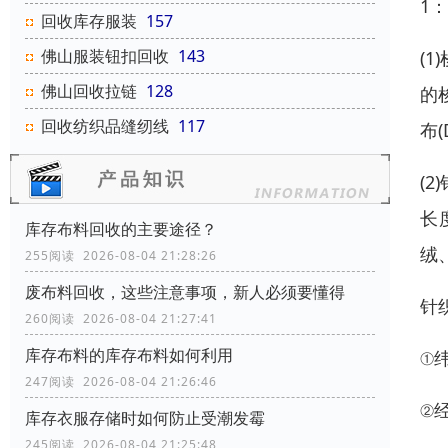
1
回收库存服装
157
佛山服装钮扣回收
143
(
佛山回收拉链
128
的
回收纺织品缝纫线
117
布(
(
长
库存布料回收的主要途径？
绒
255阅读 2026-08-04 21:28:26
废布料回收，这些注意事项，新人必须要懂得
针
260阅读 2026-08-04 21:27:41
库存布料的库存布料如何利用
①
247阅读 2026-08-04 21:26:46
②
库存衣服存储时如何防止受潮发霉
245阅读 2026-08-04 21:25:48