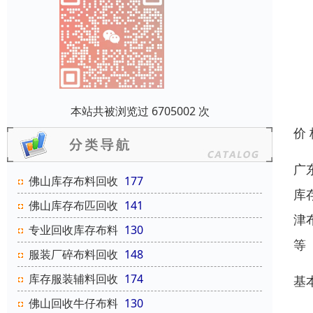
本站共被浏览过 6705002 次
价
广
佛山库存布料回收
177
库
佛山库存布匹回收
141
津
专业回收库存布料
130
等
服装厂碎布料回收
148
库存服装辅料回收
174
基
佛山回收牛仔布料
130