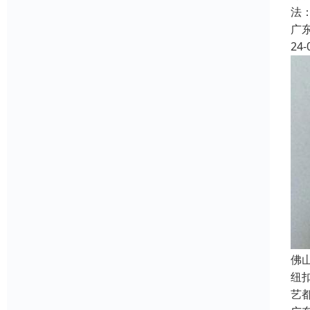
法
广
24-
佛
纽
艺