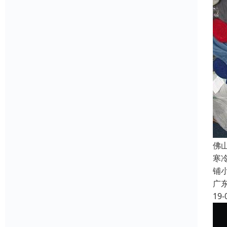
佛
寒
铺
广
19-